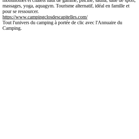
mobilhomes et chalets haut de gamme, piscine, sauna, salle de sport,
massages, yoga, aquagym. Tourisme alternatif, idéal en famille et
pour se ressourcer.
https://www.campingclosdescapitelles.com/
Tout l'univers du camping à portée de clic avec l'Annuaire du
Camping.