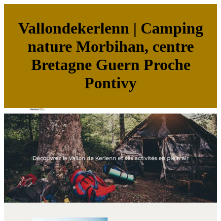
Vallondekerlenn | Camping
nature Morbihan, centre
Bretagne Guern Proche
Pontivy